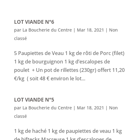
LOT VIANDE N°6
par
La Boucherie du Centre
|
Mar 18, 2021
|
Non
classé
5 Paupiettes de Veau 1 kg de rôti de Porc (filet)
1 kg de bourguignon 1 kg d’escalopes de
poulet + Un pot de rillettes (230gr) offert 11,20
€/kg ( soit 48 € environ le lot...
LOT VIANDE N°5
par
La Boucherie du Centre
|
Mar 18, 2021
|
Non
classé
1 kg de haché 1 kg de paupiettes de veau 1 kg
de biftecks Macreuse 1 kg d’escalopes de