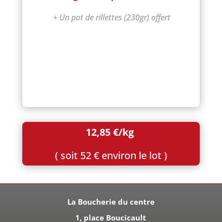
+ Un pot de rillettes (230gr) offert
12,85 €/kg
( soit 52 € environ le lot )
La Boucherie du centre
1, place Boucicault