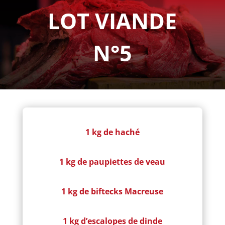
LOT VIANDE
N°5
1 kg de haché
1 kg de paupiettes
de veau
1 kg de biftecks Macreuse
1 kg d’escalopes
de dinde