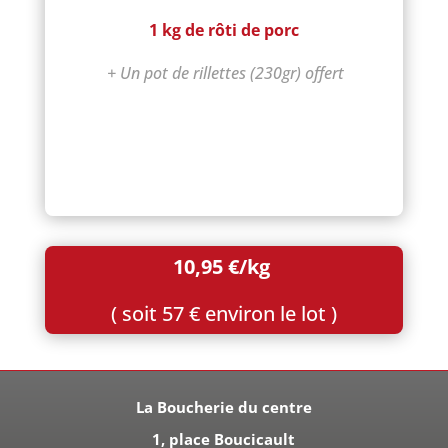
1 kg de rôti de porc
+ Un pot de rillettes (230gr) offert
10,95 €/kg
( soit 57 € environ le lot )
La Boucherie du centre
1, place Boucicault