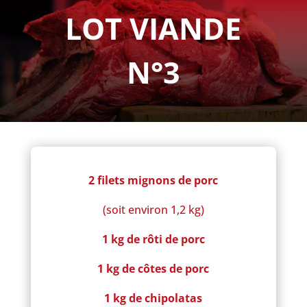
LOT VIANDE
N°3
2 filets mignons de porc
(soit environ 1,2 kg)
1 kg de rôti de porc
1 kg de côtes de porc
1 kg de chipolatas