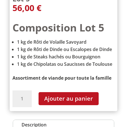
56,00
€
Composition
Lot 5
1 kg de Rôti de Volaille Savoyard
1 kg de Rôti de Dinde ou Escalopes de Dinde
1 kg de Steaks hachés ou Bourguignon
1 kg de Chipolatas ou Saucisses de Toulouse
Assortiment de viande pour toute la famille
quantité
Ajouter au panier
de
Lot
5
Description